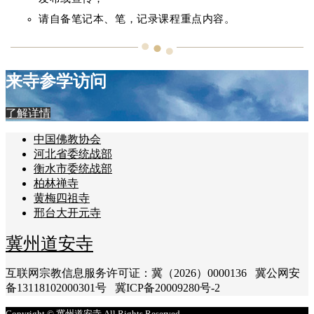
请自备笔记本、笔，记录课程重点内容。
来寺参学访问
了解详情
中国佛教协会
河北省委统战部
衡水市委统战部
柏林禅寺
黄梅四祖寺
邢台大开元寺
冀州道安寺
互联网宗教信息服务许可证：冀（2026）0000136 冀公网安
备13118102000301号 冀ICP备20009280号-2
Copyright © 冀州道安寺 All Rights Reserved.