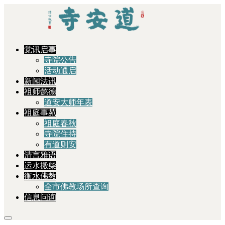
觉讯启事
寺院公告
活动通启
新闻法讯
祖师懿德
道安大师年表
祖庭事苑
祖庭春秋
寺院住持
有道则安
清言雅语
运水搬柴
衡水佛教
全市佛教场所查询
信息问询