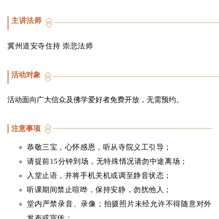
主讲法师
冀州道安寺住持 崇悲法师
活动对象
活动面向广大信众及佛学爱好者免费开放，无需预约。
注意事项
恭敬三宝，心怀感恩，听从寺院义工引导；
请提前15分钟到场，无特殊情况请勿中途离场；
入堂止语，并将手机关机或调至静音状态；
听课期间禁止喧哗，保持安静，勿扰他人；
堂内严禁录音、录像；拍摄照片未经允许不得随意对外
发布或宣传；