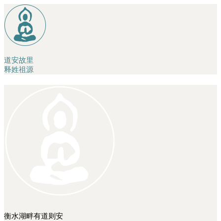
道安故里
释姓祖源
衡水湖畔
有道则安