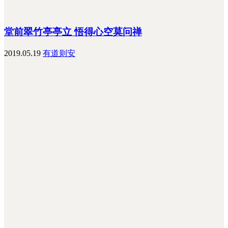
堂前翠竹亭亭立 悟得心空莫问禅
2019.05.19
有道则安