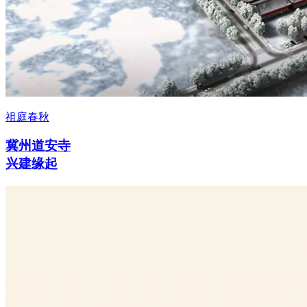
祖庭春秋
冀州道安寺
兴建缘起