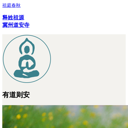
祖庭春秋
释姓祖源
冀州道安寺
有道则安