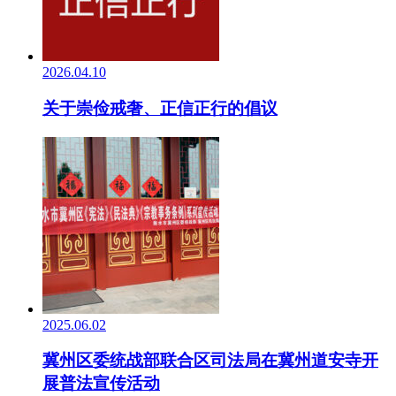
2026.04.10
关于崇俭戒奢、正信正行的倡议
2025.06.02
冀州区委统战部联合区司法局在冀州道安寺开
展普法宣传活动