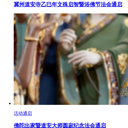
冀州道安寺乙巳年文殊启智暨浴佛节法会通启
活动通启
佛陀出家暨道安大师圆寂纪念法会通启