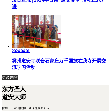
法音宣流 | 2024年首期“道安讲堂”活动正式开
讲
2024.04.01
冀州道安寺联合石家庄万千国旅在我寺开展交
流学习活动
更多内容
东方圣人
道安大师
俗姓卫，常山扶柳（今河北冀州）人