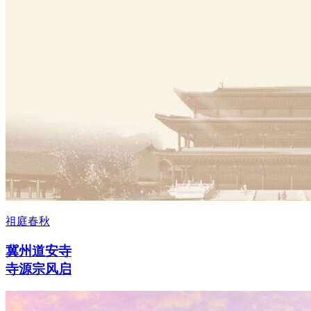
祖庭春秋
冀州道安寺
寺源宗风启