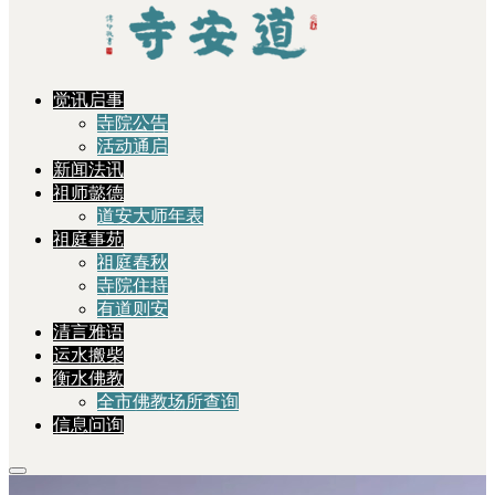
觉讯启事
寺院公告
活动通启
新闻法讯
祖师懿德
道安大师年表
祖庭事苑
祖庭春秋
寺院住持
有道则安
清言雅语
运水搬柴
衡水佛教
全市佛教场所查询
信息问询