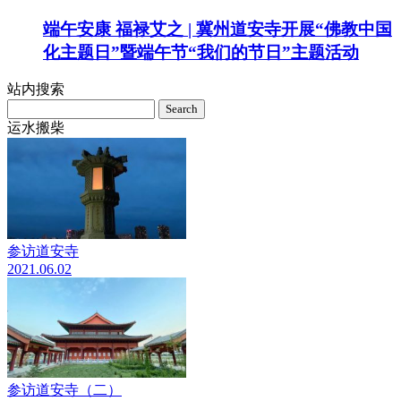
端午安康 福禄艾之 | 冀州道安寺开展“佛教中国
化主题日”暨端午节“我们的节日”主题活动
站内搜索
Search
for:
运水搬柴
参访道安寺
2021.06.02
参访道安寺（二）