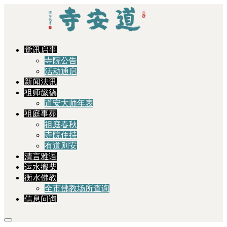
觉讯启事
寺院公告
活动通启
新闻法讯
祖师懿德
道安大师年表
祖庭事苑
祖庭春秋
寺院住持
有道则安
清言雅语
运水搬柴
衡水佛教
全市佛教场所查询
信息问询