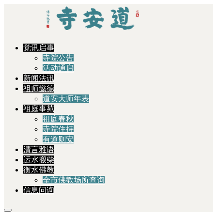
觉讯启事
寺院公告
活动通启
新闻法讯
祖师懿德
道安大师年表
祖庭事苑
祖庭春秋
寺院住持
有道则安
清言雅语
运水搬柴
衡水佛教
全市佛教场所查询
信息问询