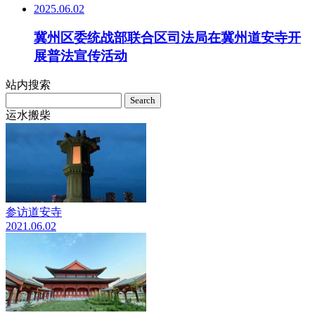
2025.06.02
冀州区委统战部联合区司法局在冀州道安寺开
展普法宣传活动
站内搜索
Search
for:
运水搬柴
参访道安寺
2021.06.02