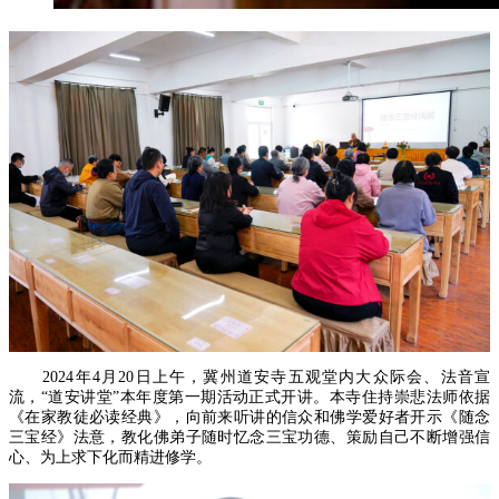
2024年4月20日上午，冀州道安寺五观堂内大众际会、法音宣
流，“道安讲堂”本年度第一期活动正式开讲。本寺住持崇悲法师依据
《在家教徒必读经典》，向前来听讲的信众和佛学爱好者开示《随念
三宝经》法意，教化佛弟子随时忆念三宝功德、策励自己不断增强信
心、为上求下化而精进修学。