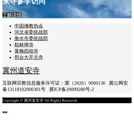
来寺参学访问
了解详情
中国佛教协会
河北省委统战部
衡水市委统战部
柏林禅寺
黄梅四祖寺
邢台大开元寺
冀州道安寺
互联网宗教信息服务许可证：冀（2026）0000136 冀公网安
备13118102000301号 冀ICP备20009280号-2
Copyright © 冀州道安寺 All Rights Reserved.