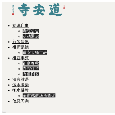
觉讯启事
寺院公告
活动通启
新闻法讯
祖师懿德
道安大师年表
祖庭事苑
祖庭春秋
寺院住持
有道则安
清言雅语
运水搬柴
衡水佛教
全市佛教场所查询
信息问询