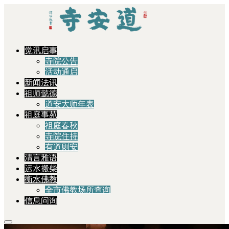
觉讯启事
寺院公告
活动通启
新闻法讯
祖师懿德
道安大师年表
祖庭事苑
祖庭春秋
寺院住持
有道则安
清言雅语
运水搬柴
衡水佛教
全市佛教场所查询
信息问询