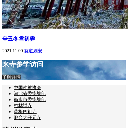
辛丑冬雪初霁
2021.11.09
有道则安
来寺参学访问
了解详情
中国佛教协会
河北省委统战部
衡水市委统战部
柏林禅寺
黄梅四祖寺
邢台大开元寺