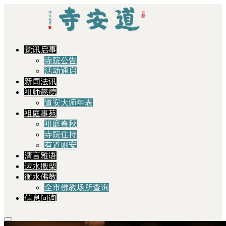
觉讯启事
寺院公告
活动通启
新闻法讯
祖师懿德
道安大师年表
祖庭事苑
祖庭春秋
寺院住持
有道则安
清言雅语
运水搬柴
衡水佛教
全市佛教场所查询
信息问询