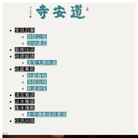
觉讯启事
寺院公告
活动通启
新闻法讯
祖师懿德
道安大师年表
祖庭事苑
祖庭春秋
寺院住持
有道则安
清言雅语
运水搬柴
衡水佛教
全市佛教场所查询
信息问询