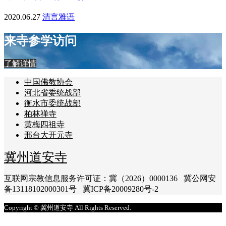
2020.06.27
清言雅语
来寺参学访问
了解详情
中国佛教协会
河北省委统战部
衡水市委统战部
柏林禅寺
黄梅四祖寺
邢台大开元寺
冀州道安寺
互联网宗教信息服务许可证：冀（2026）0000136 冀公网安
备13118102000301号 冀ICP备20009280号-2
Copyright © 冀州道安寺 All Rights Reserved.