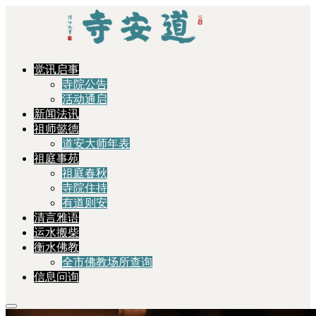
觉讯启事
寺院公告
活动通启
新闻法讯
祖师懿德
道安大师年表
祖庭事苑
祖庭春秋
寺院住持
有道则安
清言雅语
运水搬柴
衡水佛教
全市佛教场所查询
信息问询