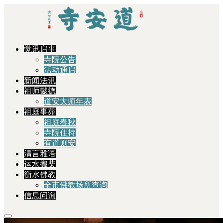
觉讯启事
寺院公告
活动通启
新闻法讯
祖师懿德
道安大师年表
祖庭事苑
祖庭春秋
寺院住持
有道则安
清言雅语
运水搬柴
衡水佛教
全市佛教场所查询
信息问询