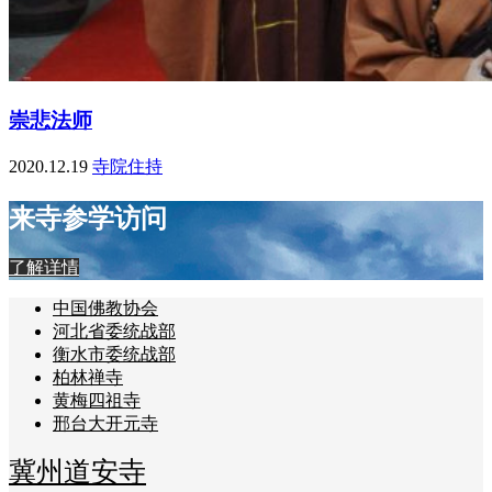
崇悲法师
2020.12.19
寺院住持
来寺参学访问
了解详情
中国佛教协会
河北省委统战部
衡水市委统战部
柏林禅寺
黄梅四祖寺
邢台大开元寺
冀州道安寺