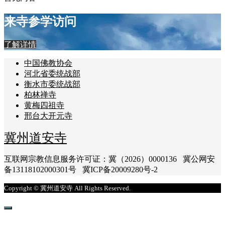
来寺参学访问
了解详情
中国佛教协会
河北省委统战部
衡水市委统战部
柏林禅寺
黄梅四祖寺
邢台大开元寺
冀州道安寺
互联网宗教信息服务许可证：冀（2026）0000136 冀公网安
备13118102000301号 冀ICP备20009280号-2
Copyright © 冀州道安寺 All Rights Reserved.