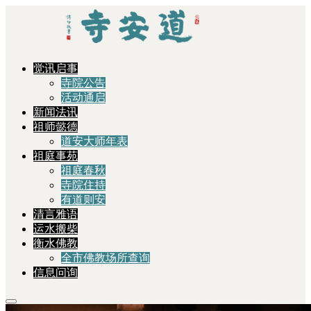
觉讯启事
寺院公告
活动通启
新闻法讯
祖师懿德
道安大师年表
祖庭事苑
祖庭春秋
寺院住持
有道则安
清言雅语
运水搬柴
衡水佛教
全市佛教场所查询
信息问询