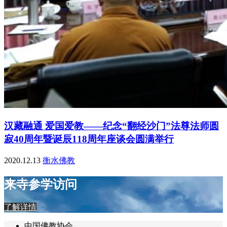
汉藏融通 爱国爱教——纪念“翻经沙门”法尊法师圆
寂40周年暨诞辰118周年座谈会圆满举行
2020.12.13
衡水佛教
来寺参学访问
了解详情
中国佛教协会