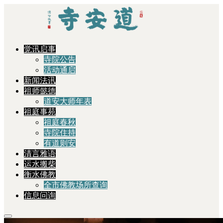
觉讯启事
寺院公告
活动通启
新闻法讯
祖师懿德
道安大师年表
祖庭事苑
祖庭春秋
寺院住持
有道则安
清言雅语
运水搬柴
衡水佛教
全市佛教场所查询
信息问询