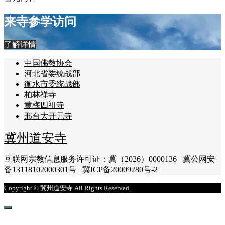
来寺参学访问
了解详情
中国佛教协会
河北省委统战部
衡水市委统战部
柏林禅寺
黄梅四祖寺
邢台大开元寺
冀州道安寺
互联网宗教信息服务许可证：冀（2026）0000136 冀公网安
备13118102000301号 冀ICP备20009280号-2
Copyright © 冀州道安寺 All Rights Reserved.