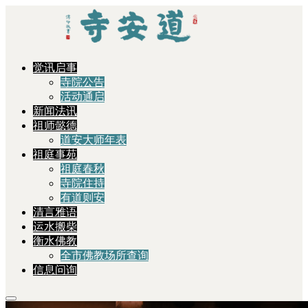
觉讯启事
寺院公告
活动通启
新闻法讯
祖师懿德
道安大师年表
祖庭事苑
祖庭春秋
寺院住持
有道则安
清言雅语
运水搬柴
衡水佛教
全市佛教场所查询
信息问询