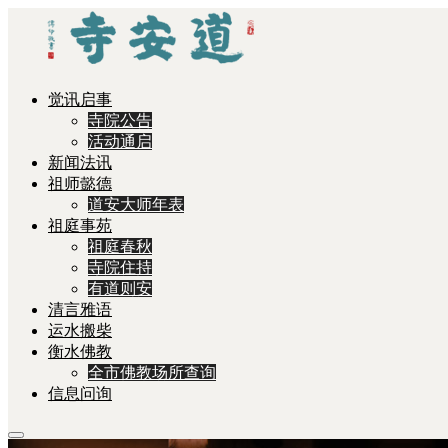
觉讯启事
寺院公告
活动通启
新闻法讯
祖师懿德
道安大师年表
祖庭事苑
祖庭春秋
寺院住持
有道则安
清言雅语
运水搬柴
衡水佛教
全市佛教场所查询
信息问询