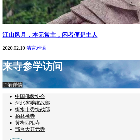
江山风月，本无常主，闲者便是主人
2020.02.10
清言雅语
来寺参学访问
了解详情
中国佛教协会
河北省委统战部
衡水市委统战部
柏林禅寺
黄梅四祖寺
邢台大开元寺