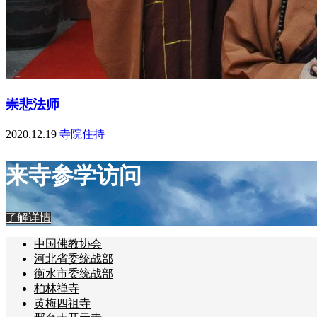
崇悲法师
2020.12.19
寺院住持
来寺参学访问
了解详情
中国佛教协会
河北省委统战部
衡水市委统战部
柏林禅寺
黄梅四祖寺