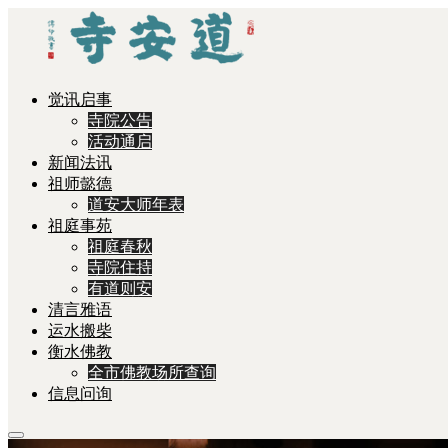
觉讯启事
寺院公告
活动通启
新闻法讯
祖师懿德
道安大师年表
祖庭事苑
祖庭春秋
寺院住持
有道则安
清言雅语
运水搬柴
衡水佛教
全市佛教场所查询
信息问询