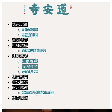
觉讯启事
寺院公告
活动通启
新闻法讯
祖师懿德
道安大师年表
祖庭事苑
祖庭春秋
寺院住持
有道则安
清言雅语
运水搬柴
衡水佛教
全市佛教场所查询
信息问询