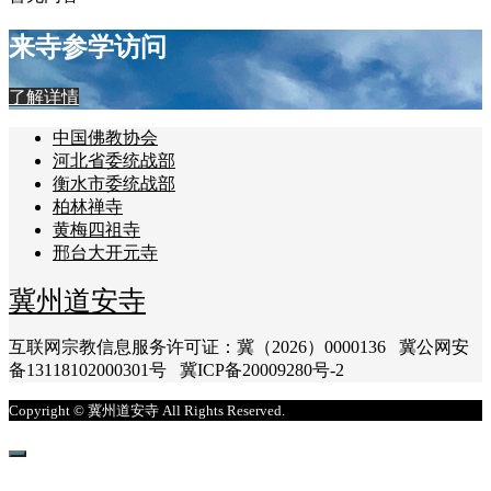
来寺参学访问
了解详情
中国佛教协会
河北省委统战部
衡水市委统战部
柏林禅寺
黄梅四祖寺
邢台大开元寺
冀州道安寺
互联网宗教信息服务许可证：冀（2026）0000136 冀公网安
备13118102000301号 冀ICP备20009280号-2
Copyright © 冀州道安寺 All Rights Reserved.