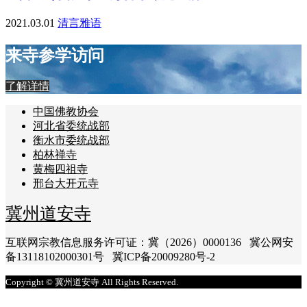
2021.03.01
清言雅语
来寺参学访问
了解详情
中国佛教协会
河北省委统战部
衡水市委统战部
柏林禅寺
黄梅四祖寺
邢台大开元寺
冀州道安寺
互联网宗教信息服务许可证：冀（2026）0000136 冀公网安
备13118102000301号 冀ICP备20009280号-2
Copyright © 冀州道安寺 All Rights Reserved.