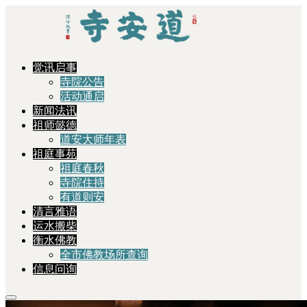
觉讯启事
寺院公告
活动通启
新闻法讯
祖师懿德
道安大师年表
祖庭事苑
祖庭春秋
寺院住持
有道则安
清言雅语
运水搬柴
衡水佛教
全市佛教场所查询
信息问询