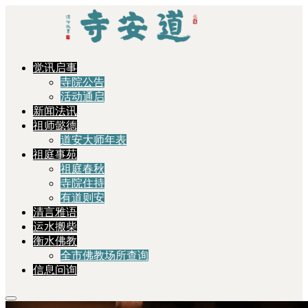
觉讯启事
寺院公告
活动通启
新闻法讯
祖师懿德
道安大师年表
祖庭事苑
祖庭春秋
寺院住持
有道则安
清言雅语
运水搬柴
衡水佛教
全市佛教场所查询
信息问询