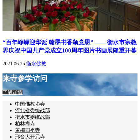
“百年峥嵘迎华诞 翰墨书香颂党恩” ——衡水市宗教
界庆祝中国共产党成立100周年图片书画展隆重开幕
2021.06.25
衡水佛教
来寺参学访问
了解详情
中国佛教协会
河北省委统战部
衡水市委统战部
柏林禅寺
黄梅四祖寺
邢台大开元寺