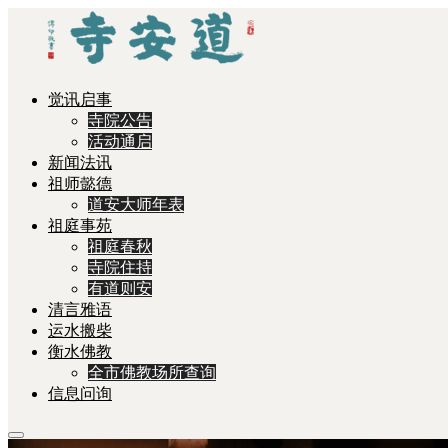
觉讯启事
寺院公告
活动通启
新闻法讯
祖师懿德
道安大师年表
祖庭事苑
祖庭春秋
寺院住持
有道则安
清言雅语
运水搬柴
衡水佛教
全市佛教场所查询
信息问询