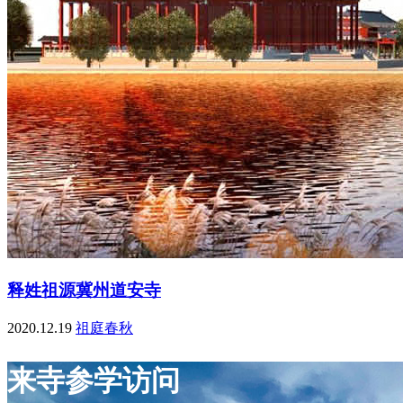
释姓祖源冀州道安寺
2020.12.19
祖庭春秋
来寺参学访问