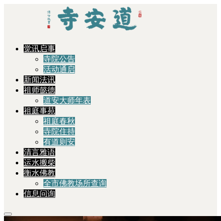
觉讯启事
寺院公告
活动通启
新闻法讯
祖师懿德
道安大师年表
祖庭事苑
祖庭春秋
寺院住持
有道则安
清言雅语
运水搬柴
衡水佛教
全市佛教场所查询
信息问询