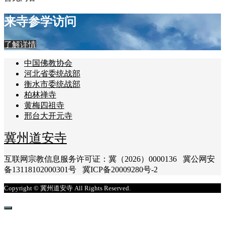
来寺参学访问
了解详情
中国佛教协会
河北省委统战部
衡水市委统战部
柏林禅寺
黄梅四祖寺
邢台大开元寺
冀州道安寺
互联网宗教信息服务许可证：冀（2026）0000136 冀公网安
备13118102000301号 冀ICP备20009280号-2
Copyright © 冀州道安寺 All Rights Reserved.