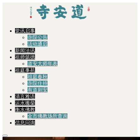
觉讯启事
寺院公告
活动通启
新闻法讯
祖师懿德
道安大师年表
祖庭事苑
祖庭春秋
寺院住持
有道则安
清言雅语
运水搬柴
衡水佛教
全市佛教场所查询
信息问询