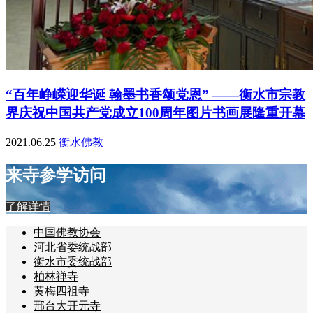
“百年峥嵘迎华诞 翰墨书香颂党恩” ——衡水市宗教
界庆祝中国共产党成立100周年图片书画展隆重开幕
2021.06.25
衡水佛教
来寺参学访问
了解详情
中国佛教协会
河北省委统战部
衡水市委统战部
柏林禅寺
黄梅四祖寺
邢台大开元寺