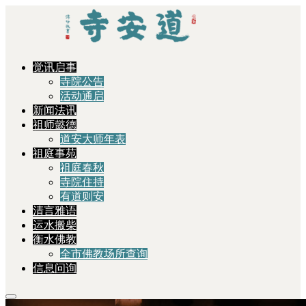
觉讯启事
寺院公告
活动通启
新闻法讯
祖师懿德
道安大师年表
祖庭事苑
祖庭春秋
寺院住持
有道则安
清言雅语
运水搬柴
衡水佛教
全市佛教场所查询
信息问询