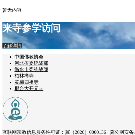
暂无内容
来寺参学访问
了解详情
中国佛教协会
河北省委统战部
衡水市委统战部
柏林禅寺
黄梅四祖寺
邢台大开元寺
互联网宗教信息服务许可证：冀（2026）0000136 冀公网安备131181