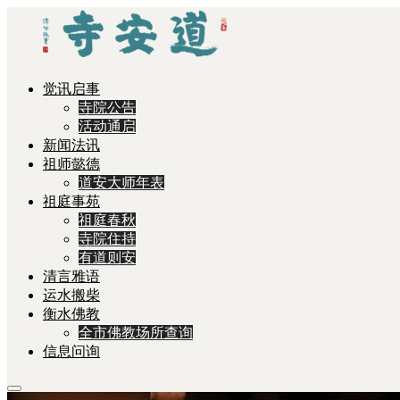
觉讯启事
寺院公告
活动通启
新闻法讯
祖师懿德
道安大师年表
祖庭事苑
祖庭春秋
寺院住持
有道则安
清言雅语
运水搬柴
衡水佛教
全市佛教场所查询
信息问询