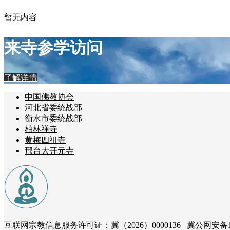
暂无内容
来寺参学访问
了解详情
中国佛教协会
河北省委统战部
衡水市委统战部
柏林禅寺
黄梅四祖寺
邢台大开元寺
互联网宗教信息服务许可证：冀（2026）0000136 冀公网安备131181