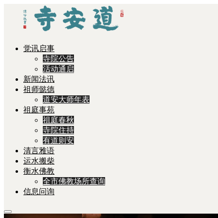
觉讯启事
寺院公告
活动通启
新闻法讯
祖师懿德
道安大师年表
祖庭事苑
祖庭春秋
寺院住持
有道则安
清言雅语
运水搬柴
衡水佛教
全市佛教场所查询
信息问询