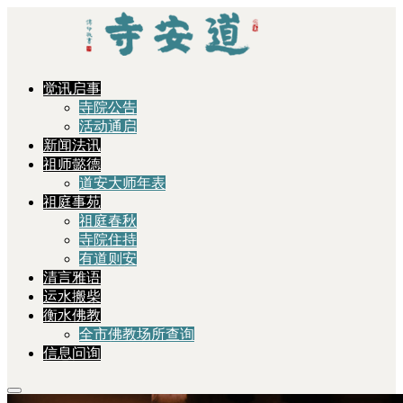
觉讯启事
寺院公告
活动通启
新闻法讯
祖师懿德
道安大师年表
祖庭事苑
祖庭春秋
寺院住持
有道则安
清言雅语
运水搬柴
衡水佛教
全市佛教场所查询
信息问询