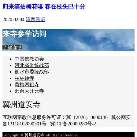
归来笑拈梅花嗅 春在枝头已十分
2020.02.04
清言雅语
来寺参学访问
了解详情
中国佛教协会
河北省委统战部
衡水市委统战部
柏林禅寺
黄梅四祖寺
邢台大开元寺
冀州道安寺
互联网宗教信息服务许可证：冀（2026）0000136 冀公网安
备13118102000301号 冀ICP备20009280号-2
Copyright © 冀州道安寺 All Rights Reserved.