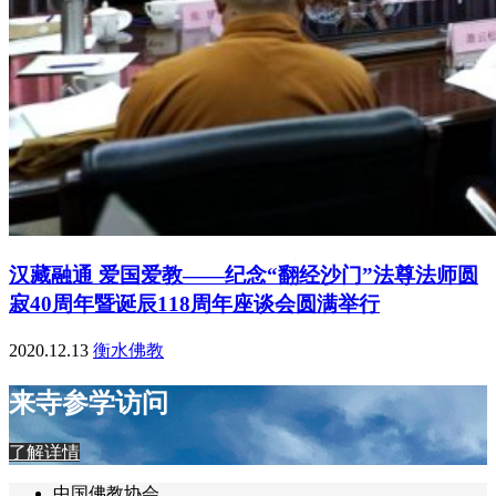
汉藏融通 爱国爱教——纪念“翻经沙门”法尊法师圆
寂40周年暨诞辰118周年座谈会圆满举行
2020.12.13
衡水佛教
来寺参学访问
了解详情
中国佛教协会