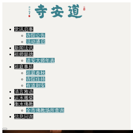
觉讯启事
寺院公告
活动通启
新闻法讯
祖师懿德
道安大师年表
祖庭事苑
祖庭春秋
寺院住持
有道则安
清言雅语
运水搬柴
衡水佛教
全市佛教场所查询
信息问询