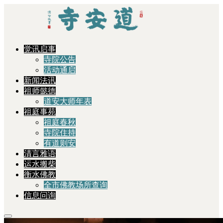
觉讯启事
寺院公告
活动通启
新闻法讯
祖师懿德
道安大师年表
祖庭事苑
祖庭春秋
寺院住持
有道则安
清言雅语
运水搬柴
衡水佛教
全市佛教场所查询
信息问询