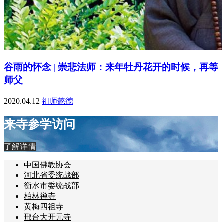
谷雨的怀念 | 崇悲法师：来年牡丹花开的时候，再等
师父
2020.04.12
祖师懿德
来寺参学访问
了解详情
中国佛教协会
河北省委统战部
衡水市委统战部
柏林禅寺
黄梅四祖寺
邢台大开元寺