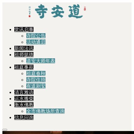
觉讯启事
寺院公告
活动通启
新闻法讯
祖师懿德
道安大师年表
祖庭事苑
祖庭春秋
寺院住持
有道则安
清言雅语
运水搬柴
衡水佛教
全市佛教场所查询
信息问询