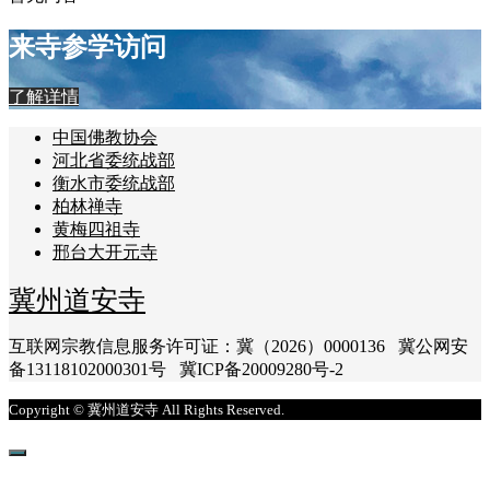
来寺参学访问
了解详情
中国佛教协会
河北省委统战部
衡水市委统战部
柏林禅寺
黄梅四祖寺
邢台大开元寺
冀州道安寺
互联网宗教信息服务许可证：冀（2026）0000136 冀公网安
备13118102000301号 冀ICP备20009280号-2
Copyright © 冀州道安寺 All Rights Reserved.