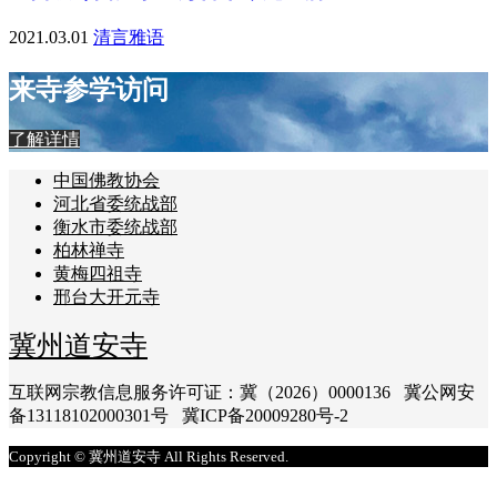
2021.03.01
清言雅语
来寺参学访问
了解详情
中国佛教协会
河北省委统战部
衡水市委统战部
柏林禅寺
黄梅四祖寺
邢台大开元寺
冀州道安寺
互联网宗教信息服务许可证：冀（2026）0000136 冀公网安
备13118102000301号 冀ICP备20009280号-2
Copyright © 冀州道安寺 All Rights Reserved.