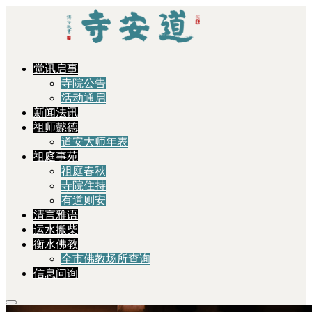
觉讯启事
寺院公告
活动通启
新闻法讯
祖师懿德
道安大师年表
祖庭事苑
祖庭春秋
寺院住持
有道则安
清言雅语
运水搬柴
衡水佛教
全市佛教场所查询
信息问询