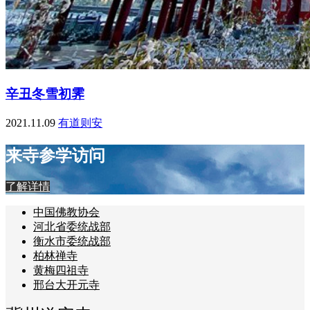
辛丑冬雪初霁
2021.11.09
有道则安
来寺参学访问
了解详情
中国佛教协会
河北省委统战部
衡水市委统战部
柏林禅寺
黄梅四祖寺
邢台大开元寺