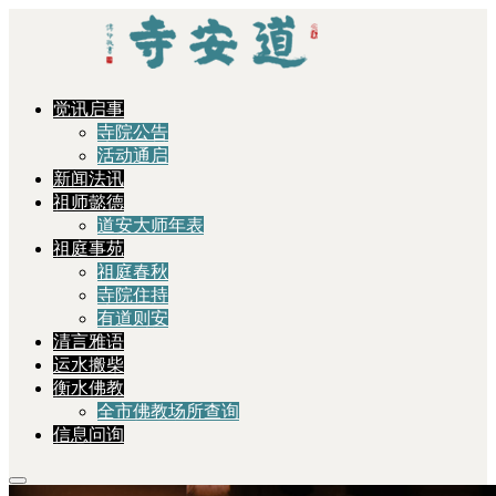
觉讯启事
寺院公告
活动通启
新闻法讯
祖师懿德
道安大师年表
祖庭事苑
祖庭春秋
寺院住持
有道则安
清言雅语
运水搬柴
衡水佛教
全市佛教场所查询
信息问询