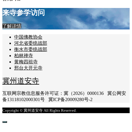
来寺参学访问
了解详情
中国佛教协会
河北省委统战部
衡水市委统战部
柏林禅寺
黄梅四祖寺
邢台大开元寺
冀州道安寺
互联网宗教信息服务许可证：冀（2026）0000136 冀公网安
备13118102000301号 冀ICP备20009280号-2
Copyright © 冀州道安寺 All Rights Reserved.