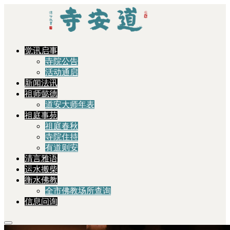
觉讯启事
寺院公告
活动通启
新闻法讯
祖师懿德
道安大师年表
祖庭事苑
祖庭春秋
寺院住持
有道则安
清言雅语
运水搬柴
衡水佛教
全市佛教场所查询
信息问询