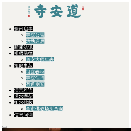
觉讯启事
寺院公告
活动通启
新闻法讯
祖师懿德
道安大师年表
祖庭事苑
祖庭春秋
寺院住持
有道则安
清言雅语
运水搬柴
衡水佛教
全市佛教场所查询
信息问询