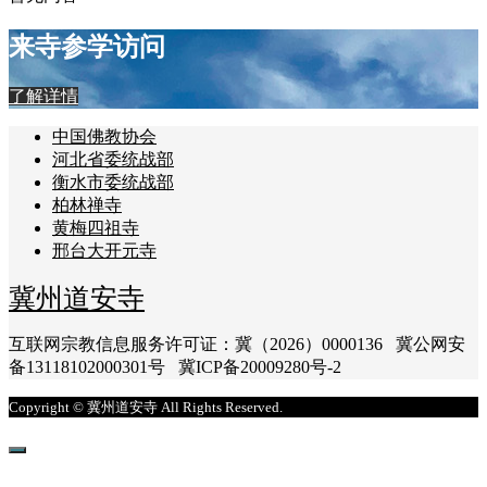
来寺参学访问
了解详情
中国佛教协会
河北省委统战部
衡水市委统战部
柏林禅寺
黄梅四祖寺
邢台大开元寺
冀州道安寺
互联网宗教信息服务许可证：冀（2026）0000136 冀公网安
备13118102000301号 冀ICP备20009280号-2
Copyright © 冀州道安寺 All Rights Reserved.