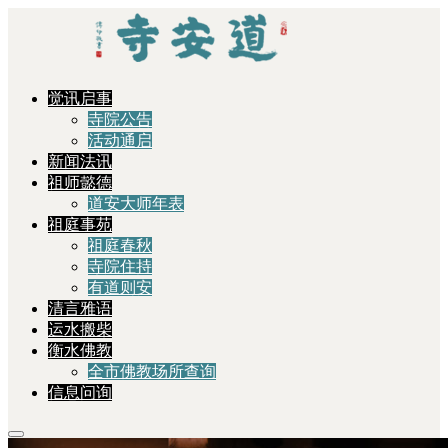
觉讯启事
寺院公告
活动通启
新闻法讯
祖师懿德
道安大师年表
祖庭事苑
祖庭春秋
寺院住持
有道则安
清言雅语
运水搬柴
衡水佛教
全市佛教场所查询
信息问询