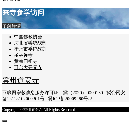
来寺参学访问
了解详情
中国佛教协会
河北省委统战部
衡水市委统战部
柏林禅寺
黄梅四祖寺
邢台大开元寺
冀州道安寺
互联网宗教信息服务许可证：冀（2026）0000136 冀公网安
备13118102000301号 冀ICP备20009280号-2
Copyright © 冀州道安寺 All Rights Reserved.