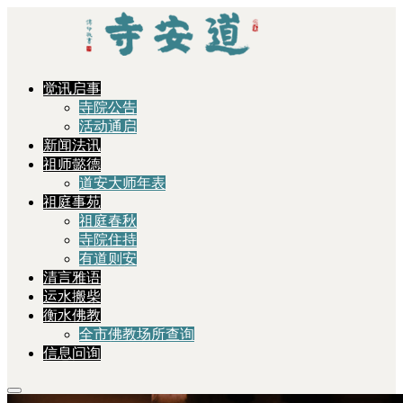
觉讯启事
寺院公告
活动通启
新闻法讯
祖师懿德
道安大师年表
祖庭事苑
祖庭春秋
寺院住持
有道则安
清言雅语
运水搬柴
衡水佛教
全市佛教场所查询
信息问询