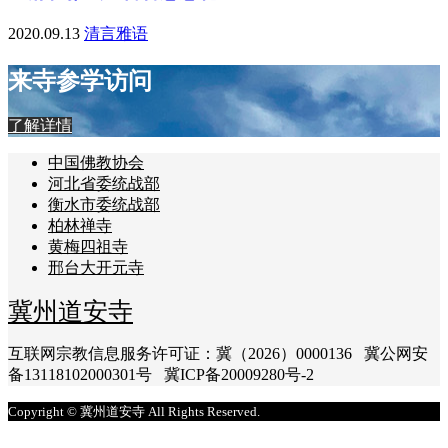
2020.09.13
清言雅语
来寺参学访问
了解详情
中国佛教协会
河北省委统战部
衡水市委统战部
柏林禅寺
黄梅四祖寺
邢台大开元寺
冀州道安寺
互联网宗教信息服务许可证：冀（2026）0000136 冀公网安
备13118102000301号 冀ICP备20009280号-2
Copyright © 冀州道安寺 All Rights Reserved.