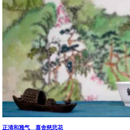
正清和雅气 喜舍慈悲花