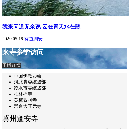
我来问道无余说 云在青天水在瓶
2020.05.18
有道则安
来寺参学访问
了解详情
中国佛教协会
河北省委统战部
衡水市委统战部
柏林禅寺
黄梅四祖寺
邢台大开元寺
冀州道安寺