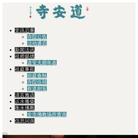
觉讯启事
寺院公告
活动通启
新闻法讯
祖师懿德
道安大师年表
祖庭事苑
祖庭春秋
寺院住持
有道则安
清言雅语
运水搬柴
衡水佛教
全市佛教场所查询
信息问询