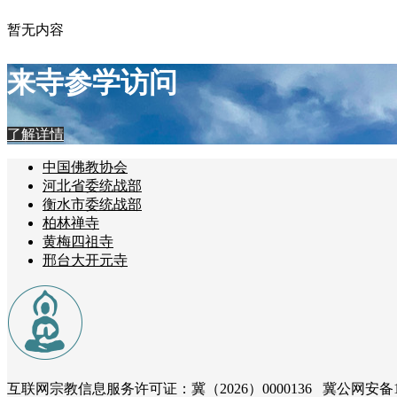
暂无内容
来寺参学访问
了解详情
中国佛教协会
河北省委统战部
衡水市委统战部
柏林禅寺
黄梅四祖寺
邢台大开元寺
互联网宗教信息服务许可证：冀（2026）0000136 冀公网安备131181