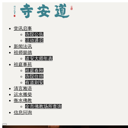
觉讯启事
寺院公告
活动通启
新闻法讯
祖师懿德
道安大师年表
祖庭事苑
祖庭春秋
寺院住持
有道则安
清言雅语
运水搬柴
衡水佛教
全市佛教场所查询
信息问询