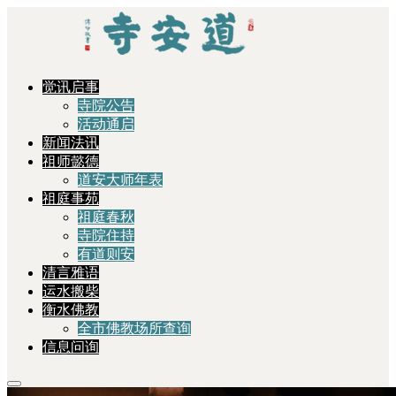
觉讯启事
寺院公告
活动通启
新闻法讯
祖师懿德
道安大师年表
祖庭事苑
祖庭春秋
寺院住持
有道则安
清言雅语
运水搬柴
衡水佛教
全市佛教场所查询
信息问询