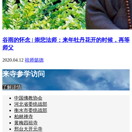
谷雨的怀念 | 崇悲法师：来年牡丹花开的时候，再等
师父
2020.04.12
祖师懿德
来寺参学访问
了解详情
中国佛教协会
河北省委统战部
衡水市委统战部
柏林禅寺
黄梅四祖寺
邢台大开元寺