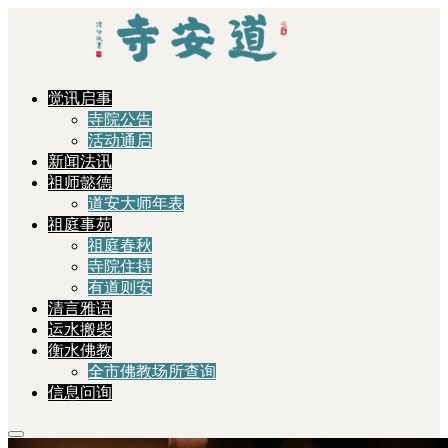
觉讯启事
寺院公告
活动通启
新闻法讯
祖师懿德
道安大师年表
祖庭事苑
祖庭春秋
寺院住持
有道则安
清言雅语
运水搬柴
衡水佛教
全市佛教场所查询
信息问询