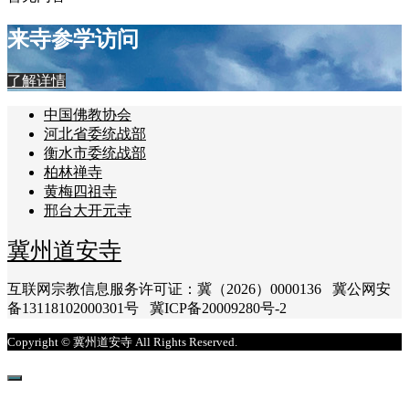
来寺参学访问
了解详情
中国佛教协会
河北省委统战部
衡水市委统战部
柏林禅寺
黄梅四祖寺
邢台大开元寺
冀州道安寺
互联网宗教信息服务许可证：冀（2026）0000136 冀公网安
备13118102000301号 冀ICP备20009280号-2
Copyright © 冀州道安寺 All Rights Reserved.