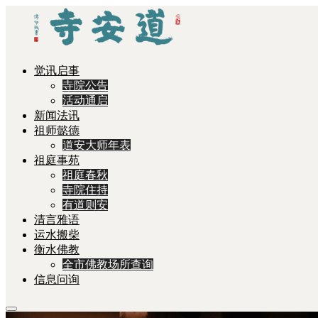
觉讯启事
寺院公告
活动通启
新闻法讯
祖师懿德
道安大师年表
祖庭事苑
祖庭春秋
寺院住持
有道则安
清言雅语
运水搬柴
衡水佛教
全市佛教场所查询
信息问询