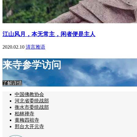
江山风月，本无常主，闲者便是主人
2020.02.10
清言雅语
来寺参学访问
了解详情
中国佛教协会
河北省委统战部
衡水市委统战部
柏林禅寺
黄梅四祖寺
邢台大开元寺