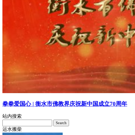
拳拳爱国心 | 衡水市佛教界庆祝新中国成立70周年
站内搜索
Search
for:
运水搬柴