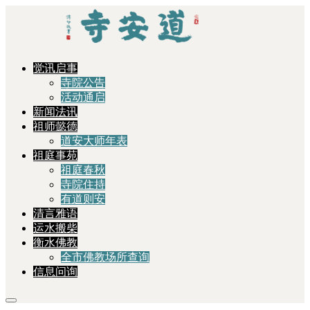
觉讯启事
寺院公告
活动通启
新闻法讯
祖师懿德
道安大师年表
祖庭事苑
祖庭春秋
寺院住持
有道则安
清言雅语
运水搬柴
衡水佛教
全市佛教场所查询
信息问询