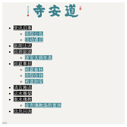
觉讯启事
寺院公告
活动通启
新闻法讯
祖师懿德
道安大师年表
祖庭事苑
祖庭春秋
寺院住持
有道则安
清言雅语
运水搬柴
衡水佛教
全市佛教场所查询
信息问询