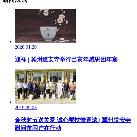
2020.01.20
迎祥 | 冀州道安寺举行己亥年感恩团年宴
2019.09.03
金秋时节送关爱 诚心帮扶情意浓 | 冀州道安寺
慰问贫困户在行动