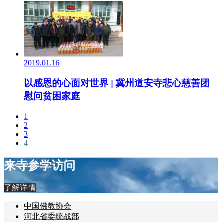
2019.01.16
以感恩的心面对世界 | 冀州道安寺悲心慈善团
慰问贫困家庭
1
2
3
4
来寺参学访问
了解详情
中国佛教协会
河北省委统战部