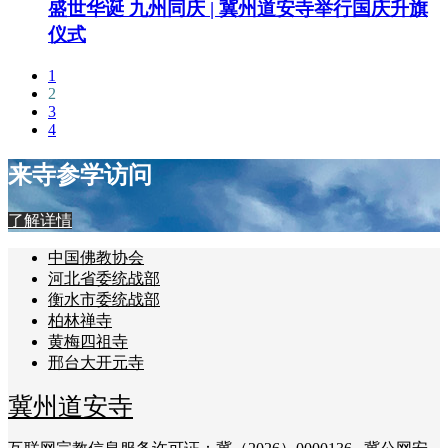
盛世华诞 九州同庆 | 冀州道安寺举行国庆升旗
仪式
1
2
3
4
来寺参学访问
了解详情
中国佛教协会
河北省委统战部
衡水市委统战部
柏林禅寺
黄梅四祖寺
邢台大开元寺
冀州道安寺