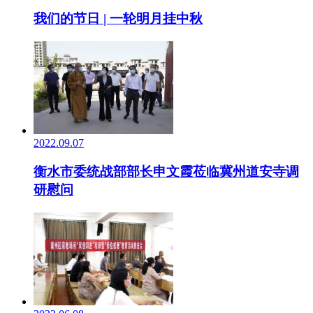
我们的节日 | 一轮明月挂中秋
2022.09.07
衡水市委统战部部长申文霞莅临冀州道安寺调
研慰问