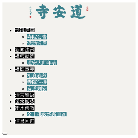
觉讯启事
寺院公告
活动通启
新闻法讯
祖师懿德
道安大师年表
祖庭事苑
祖庭春秋
寺院住持
有道则安
清言雅语
运水搬柴
衡水佛教
全市佛教场所查询
信息问询