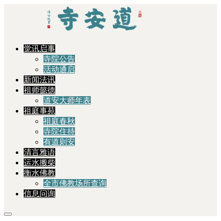
觉讯启事
寺院公告
活动通启
新闻法讯
祖师懿德
道安大师年表
祖庭事苑
祖庭春秋
寺院住持
有道则安
清言雅语
运水搬柴
衡水佛教
全市佛教场所查询
信息问询