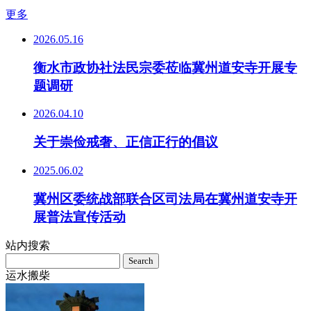
更多
2026.05.16
衡水市政协社法民宗委莅临冀州道安寺开展专
题调研
2026.04.10
关于崇俭戒奢、正信正行的倡议
2025.06.02
冀州区委统战部联合区司法局在冀州道安寺开
展普法宣传活动
站内搜索
Search
for:
运水搬柴