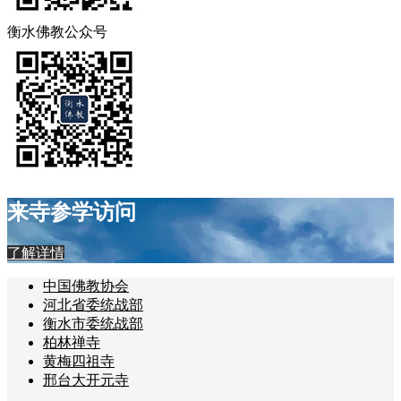
衡水佛教公众号
来寺参学访问
了解详情
中国佛教协会
河北省委统战部
衡水市委统战部
柏林禅寺
黄梅四祖寺
邢台大开元寺