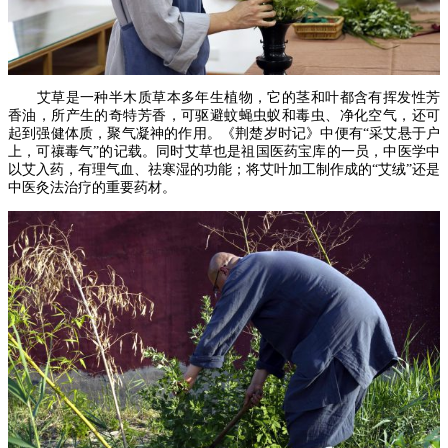
艾草是一种半木质草本多年生植物，它的茎和叶都含有挥发性芳
香油，所产生的奇特芳香，可驱避蚊蝇虫蚁和毒虫、净化空气，还可
起到强健体质，聚气凝神的作用。《荆楚岁时记》中便有“采艾悬于户
上，可禳毒气”的记载。同时艾草也是祖国医药宝库的一员，中医学中
以艾入药，有理气血、祛寒湿的功能；将艾叶加工制作成的“艾绒”还是
中医灸法治疗的重要药材。