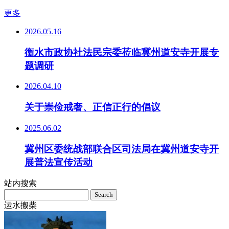
更多
2026.05.16
衡水市政协社法民宗委莅临冀州道安寺开展专
题调研
2026.04.10
关于崇俭戒奢、正信正行的倡议
2025.06.02
冀州区委统战部联合区司法局在冀州道安寺开
展普法宣传活动
站内搜索
Search
for:
运水搬柴