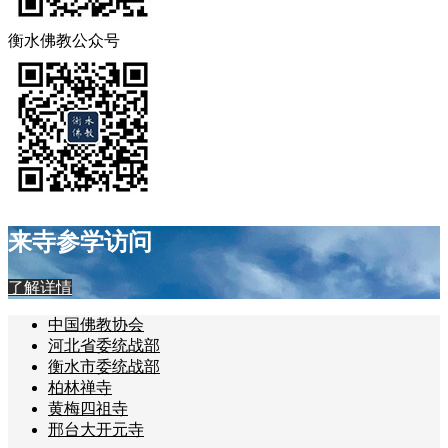
衡水佛教公众号
来寺参学访问
了解详情
中国佛教协会
河北省委统战部
衡水市委统战部
柏林禅寺
黄梅四祖寺
邢台大开元寺