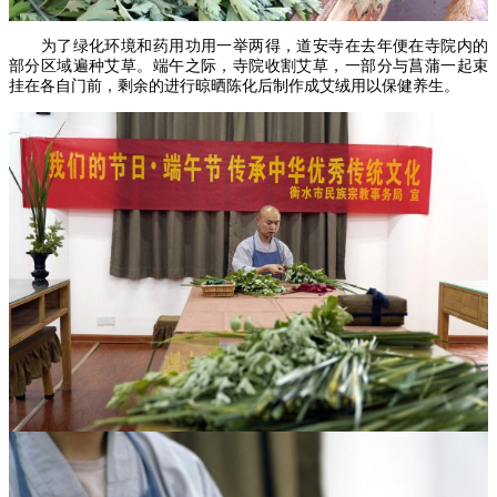
为了绿化环境和药用功用一举两得，道安寺在去年便在寺院内的
部分区域遍种艾草。端午之际，寺院收割艾草，一部分与菖蒲一起束
挂在各自门前，剩余的进行晾晒陈化后制作成艾绒用以保健养生。