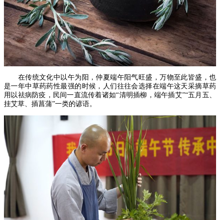
在传统文化中以午为阳，仲夏端午阳气旺盛，万物至此皆盛，也
是一年中草药药性最强的时候，人们往往会选择在端午这天采摘草药
用以祛病防疫，民间一直流传着诸如“清明插柳，端午插艾”“五月五、
挂艾草、插菖蒲”一类的谚语。