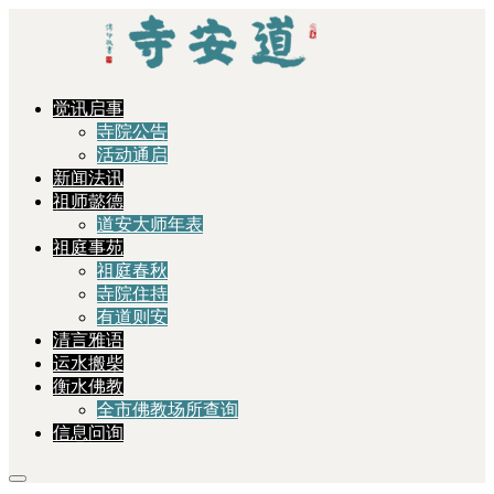
觉讯启事
寺院公告
活动通启
新闻法讯
祖师懿德
道安大师年表
祖庭事苑
祖庭春秋
寺院住持
有道则安
清言雅语
运水搬柴
衡水佛教
全市佛教场所查询
信息问询