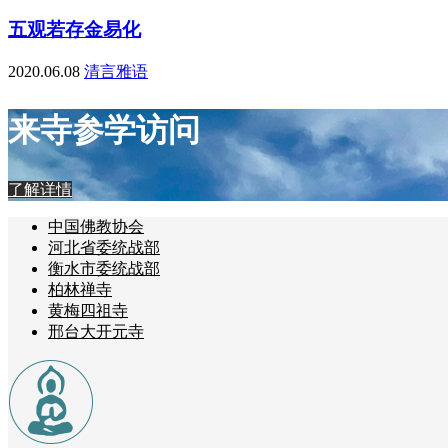
五观若存金易化
2020.06.08
清言雅语
来寺参学访问
了解详情
中国佛教协会
河北省委统战部
衡水市委统战部
柏林禅寺
黄梅四祖寺
邢台大开元寺