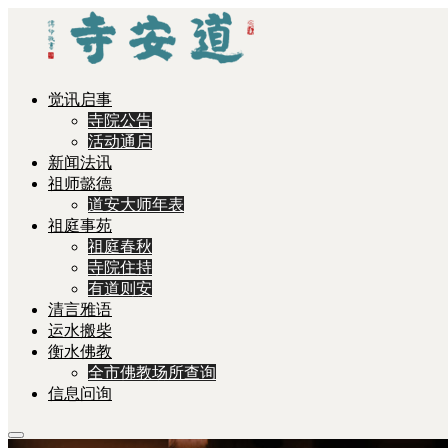
觉讯启事
寺院公告
活动通启
新闻法讯
祖师懿德
道安大师年表
祖庭事苑
祖庭春秋
寺院住持
有道则安
清言雅语
运水搬柴
衡水佛教
全市佛教场所查询
信息问询