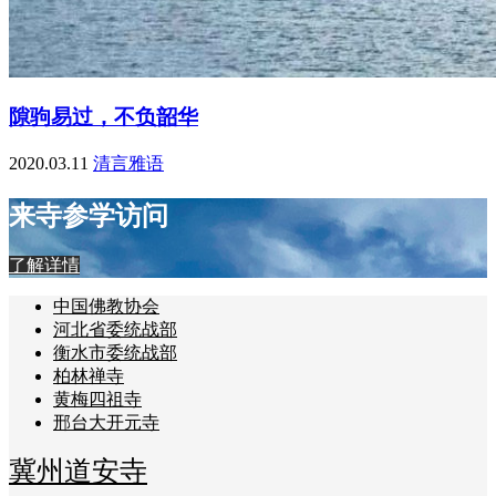
隙驹易过，不负韶华
2020.03.11
清言雅语
来寺参学访问
了解详情
中国佛教协会
河北省委统战部
衡水市委统战部
柏林禅寺
黄梅四祖寺
邢台大开元寺
冀州道安寺