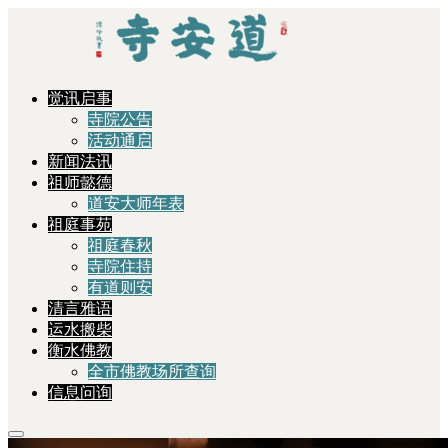
觉讯启事
寺院公告
活动通启
新闻法讯
祖师懿德
道安大师年表
祖庭事苑
祖庭春秋
寺院住持
有道则安
清言雅语
运水搬柴
衡水佛教
全市佛教场所查询
信息问询