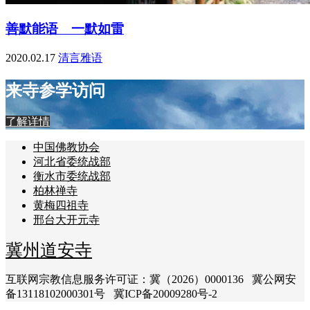
善默能语 一默如雷
2020.02.17
清言雅语
来寺参学访问
了解详情
中国佛教协会
河北省委统战部
衡水市委统战部
柏林禅寺
黄梅四祖寺
邢台大开元寺
冀州道安寺
互联网宗教信息服务许可证：冀（2026）0000136 冀公网安
备13118102000301号 冀ICP备20009280号-2