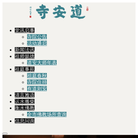
觉讯启事
寺院公告
活动通启
新闻法讯
祖师懿德
道安大师年表
祖庭事苑
祖庭春秋
寺院住持
有道则安
清言雅语
运水搬柴
衡水佛教
全市佛教场所查询
信息问询