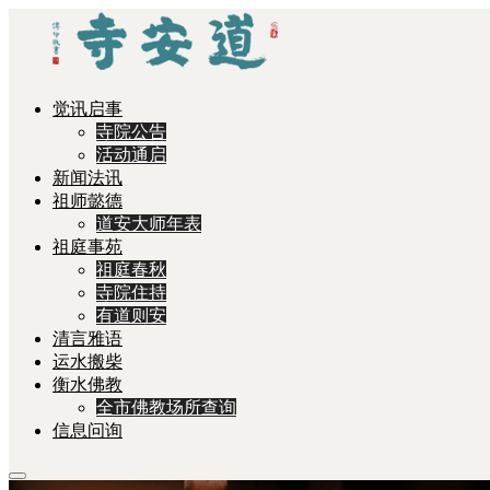
觉讯启事
寺院公告
活动通启
新闻法讯
祖师懿德
道安大师年表
祖庭事苑
祖庭春秋
寺院住持
有道则安
清言雅语
运水搬柴
衡水佛教
全市佛教场所查询
信息问询