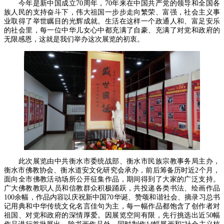
今年是新中国成立70周年，70年来在中国共产党的领导和全国各
族人民的支持奋斗下，伟大祖国一步步走向繁荣、富强，社会主义事
业取得了举世瞩目的光辉成就。生活在这样一个政通人和、富足安乐
的社会里，每一位中华儿女心中都充满了自豪、充满了对党和政府的
无限感恩，这就是我们举办这次展览的初衷。
此次展览由中共衡水市委统战部、衡水市民族宗教事务局主办，
衡水市佛教协会、衡水道安文化研究会承办，前后筹备历时近2个月，
面向全市佛教活动场所公开征集作品，期间得到了大家的广泛支持。
广大佛教教职人员和信教群众积极踊跃，共投递各类书法、绘画作品
100余幅，作品内容以庆祝新中国70华诞、赞颂和谐社会、摘录习总书
记用典和中华传统文化名言佳句为主，每一幅作品都饱含了创作者对
祖国、对党和政府的深情厚爱。因展览空间有限，先行挑选出近50幅