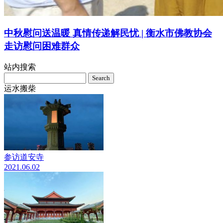
中秋慰问送温暖 真情传递解民忧 | 衡水市佛教协会
走访慰问困难群众
站内搜索
Search
for:
运水搬柴
参访道安寺
2021.06.02