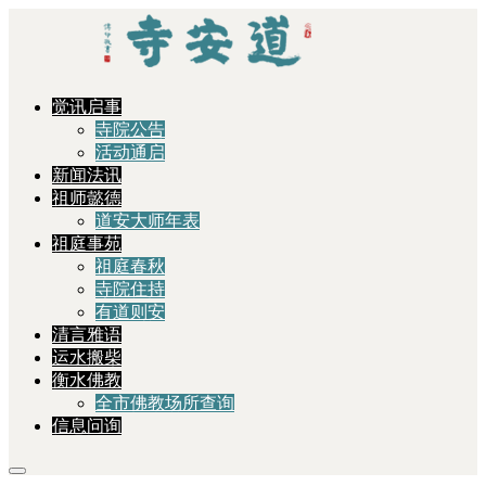
觉讯启事
寺院公告
活动通启
新闻法讯
祖师懿德
道安大师年表
祖庭事苑
祖庭春秋
寺院住持
有道则安
清言雅语
运水搬柴
衡水佛教
全市佛教场所查询
信息问询