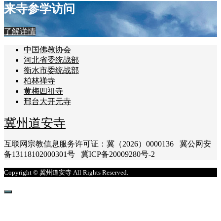
来寺参学访问
了解详情
中国佛教协会
河北省委统战部
衡水市委统战部
柏林禅寺
黄梅四祖寺
邢台大开元寺
冀州道安寺
互联网宗教信息服务许可证：冀（2026）0000136 冀公网安
备13118102000301号 冀ICP备20009280号-2
Copyright © 冀州道安寺 All Rights Reserved.