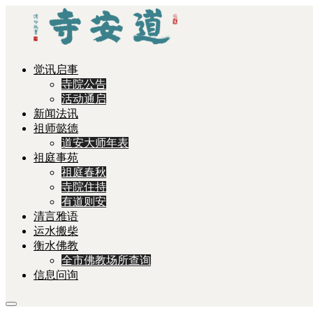
觉讯启事
寺院公告
活动通启
新闻法讯
祖师懿德
道安大师年表
祖庭事苑
祖庭春秋
寺院住持
有道则安
清言雅语
运水搬柴
衡水佛教
全市佛教场所查询
信息问询